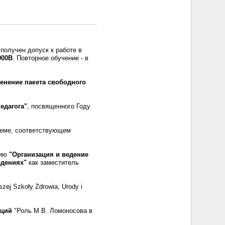
 получен допуск к работе в
000В
. Повторное обучение - в
енение пакета свободного
едагога"
, посвященного Году
ъеме, соответствующем
нию
"Организация и ведение
едениях"
как заместитель
zej Szkoły Zdrowia, Urody i
аций
"Роль М.В. Ломоносова в