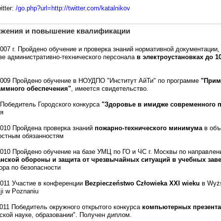
itter:
/go.php?url=http://twitter.com/katalnikov
ижения и повышение квалификации
2007 г. Пройдено обучение и проверка знаний нормативной документации,
ве административно-технического персонала
в электроустановках до 1
2009 Пройдено обучение в НОУДПО "Институт АйТи" по программе
"Прим
аммного обеспечения"
, имеется свидетельство.
. Победитель Городского конкурса
"Здоровье в имидже современного п
ля
2010 Пройдена проверка знаний
пожарно-технического минимума
в об
остным обязанностям
2010 Пройдено обучение на базе УМЦ по ГО и ЧС г. Москвы по направле
анской обороны и защита от чрезвычайных ситуаций в учебных зав
ора по безопасности
2011 Участие в конференции
Bezpieczeństwo Człowieka XXI wieku
в Wyżs
ji w Poznaniu
2011 Победитель окружного открытого конкурса
компьютерных презент
ской науке, образовании". Получен диплом.