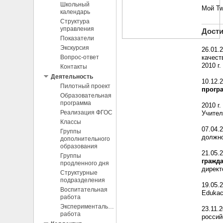
Школьный
Мой Tw
календарь
Структура
управления
Дост
Показатели
Экскурсия
26.01.
Вопрос-ответ
качест
2010 г.
Контакты
Деятельность
10.12.
Пилотный проект
прогр
Образовательная
программа
2010 г
Реализация ФГОС
Учите
Классы
07.04.
Группы
должн
дополнительного
образования
21.05.
Группы
гражд
продленного дня
директ
Структурные
подразделения
19.05.
Воспитательная
Edukac
работа
Экспериментальная
23.11.
работа
россий