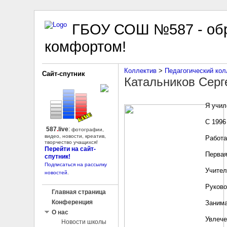
ГБОУ СОШ №587 - обр
комфортом!
Коллектив
‎ > ‎
Педагогический кол
Сайт-спутник
Катальников Серг
Я учил
С 1996
587
.
live
:
фотографии,
видео, новости, креатив,
Работа
творчество учащихся!
Перейти на сайт-
Первая
спутник!
Подписаться на рассылку
Учител
новостей
.
Руково
Главная страница
Конференция
Занима
О нас
Увлече
Новости школы