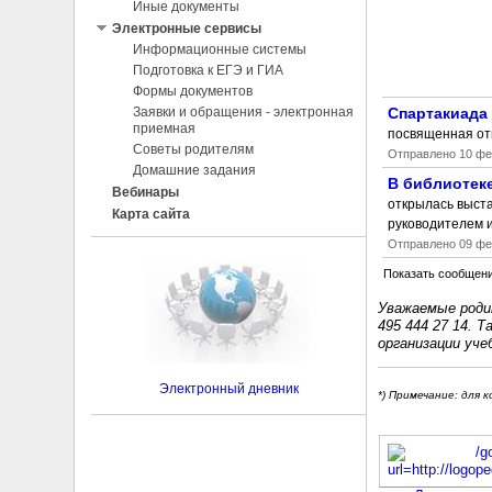
Иные документы
Электронные сервисы
Информационные системы
Подготовка к ЕГЭ и ГИА
Формы документов
Заявки и обращения - электронная
Спартакиада
приемная
посвященная отк
Советы родителям
Отправлено
10 фев
Домашние задания
В библиотек
Вебинары
открылась выст
Карта сайта
руководителем и
Отправлено
09 фев
Показать сообщен
Уважаемые роди
495 444 27 14. 
организаци­­и уч
Электронный дневник
*) Примечание: для