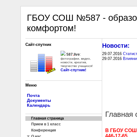
ГБОУ СОШ №587 - образо
комфортом!
Сайт-спутник
Новости:
29.07.2016
Статис
587
.
live
:
29.07.2016
Влияни
фотографии, видео,
новости, креатив,
творчество учащихся!
Сайт-спутник!
Меню
Почта
Документы
Календарь
Главная 
Главная страница
Прием в 1 класс
В ГБОУ СОШ 
Конференция
446-17-65
О нас