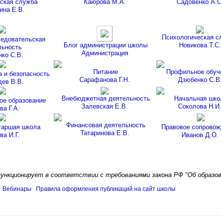
ская служба
Каюрова М.А.
Садовенко А.С
ина Е.В.
Психологическая с
ледовательская
Блог администрации школы
Новикова Т.С.
льность
Администрация
ко С.В.
Питание
Профильное обуч
 и безопасность
Сарафанова Г.Н.
Дзюбенко С.В
ев В.В.
Внебюджетная деятельность
Начальная шко
ое образование
Залевская Е.В.
Соколова Н.И
ва Г.А.
Финансовая деятельность
таршая школа
Правовое сопровож
Татаринова Е.В.
ва И.Г.
Иванов Д.О.
ункционирует в соответствии с требованиями закона РФ "Об образован
Вебинары
Правила оформления публикаций на сайт школы