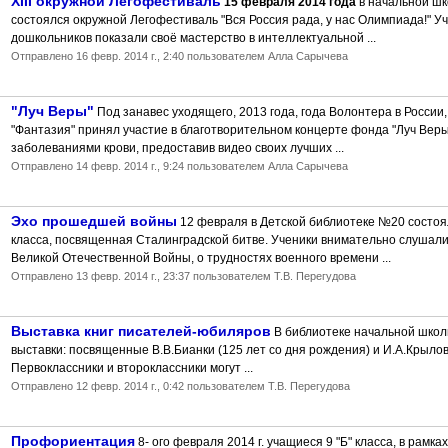
XIII окружной Легофестиваль
15 февраля 2014 года
в начальной ш
состоялся окружной Легофестиваль "Вся Россия рада, у нас Олимпиада!" У
дошкольников показали своё мастерство в интеллектуальной
...
Отправлено
16 февр. 2014 г., 2:40
пользователем Алла Сарычева
"Луч Веры"
Под занавес уходящего, 2013 года, года Волонтера в Росси
"Фантазия" принял участие в благотворительном концерте фонда "Луч Веры
заболеваниями крови, предоставив видео своих лучших ...
Отправлено
14 февр. 2014 г., 9:24
пользователем Алла Сарычева
Эхо прошедшей войны
12 февраля в Детской библиотеке №20 состоял
класса, посвященная Сталинградской битве. Ученики внимательно слушали
Великой Отечественной Войны, о трудностях военного времени
...
Отправлено
13 февр. 2014 г., 23:37
пользователем Т.В. Перегудова
Выставка книг писателей-юбиляров
В библиотеке начальной школ
выставки: посвященные В.В.Бианки (125 лет со дня рождения) и И.А.Крылов
Первоклассники и второклассники могут ...
Отправлено
12 февр. 2014 г., 0:42
пользователем Т.В. Перегудова
Профориентация
8- ого февраля 2014 г. учащиеся 9 "Б" класса, в рам