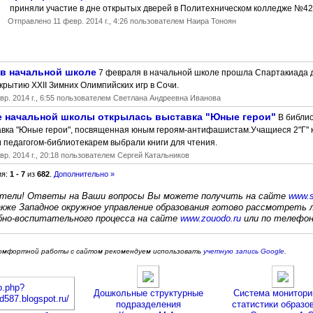
приняли участие в дне открытых дверей в Политехническом колледже №42
Отправлено
11 февр. 2014 г., 4:26
пользователем Наира Тоноян
 в начальной школе
7 февраля в начальной школе прошла Спартакиада д
рытию XXII Зимних Олимпийских игр в Сочи.
р. 2014 г., 6:55
пользователем Светлана Андреевна Иванова
е начальной школы открылась выставка "Юные герои"
В библи
авка "Юные герои", посвященная юным героям-антифашистам.Учащиеся 2"Г" 
 педагогом-библиотекарем выбрали книги для чтения.
р. 2014 г., 20:18
пользователем Сергей Катальников
ия:
1 - 7
из
682
.
Дополнительно »
тели! Ответы на Ваши вопросы Вы можете получить на сайте
www.s
Также Западное­ окружное управление­­ образовани­­я готово рассмотрет
ебно-воспитател­­ьного процесса на сайте
www.zouodo.ru
или по телефону
 комфортной работы с сайтом рекомендуем использовать
учетную запись Google
.
Дошкольные структурные
Система монитори
подразделения
статистики образо