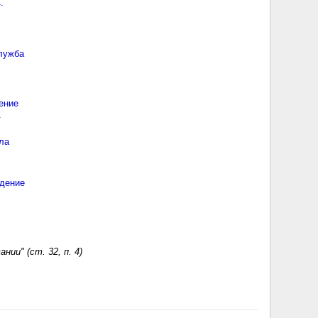
.
лужба
ение
.
ла
.
дение
ии" (ст. 32, п. 4)