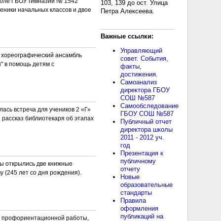
коле ГБОУ гимназии № 1542
103, 139 до ост. Улица
ченики начальных классов и двое
Петра Алексеева.
Важные ссылки:
Управляющий
и, хореографический ансамбль
совет. События,
" в помощь детям с
факты,
достижения.
Самоанализ
директора ГБОУ
СОШ №587
Самообследование
ась встреча для учеников 2 «Г»
ГБОУ СОШ №587
 рассказ библиотекаря об этапах
Публичный отчет
директора школы
2011 - 2012 уч.
год
Презентация к
публичному
ы открылись две книжные
отчету
у (245 лет со дня рождения).
Новые
образовательные
стандарты
Правила
оформления
публикаций на
ках профориентационной работы,