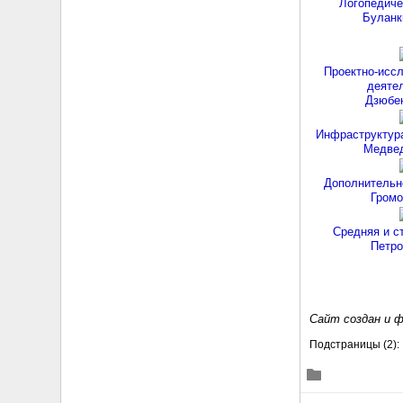
Логопедиче
Буланк
Проектно-исс
деяте
Дзюбен
Инфраструктура
Медвед
Дополнительн
Громо
Средняя и с
Петро
Сайт создан и ф
Подстраницы
(2):
Č